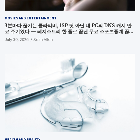
MOVIES AND ENTERTAINMENT
3분마다 끊기는 콜라티비, ISP 탓 아닌 내 PC의 DNS 캐시 만
료 주기였다 — 레지스트리 한 줄로 끝낸 무료 스포츠중계 끊김
해결기
July 30, 2026
Sean Allen
HEALTH AND BEAUTY