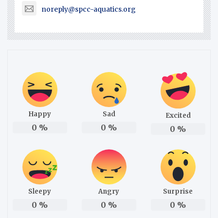
noreply@spcc-aquatics.org
Happy
Sad
Excited
0
%
0
%
0
%
Sleepy
Angry
Surprise
0
%
0
%
0
%