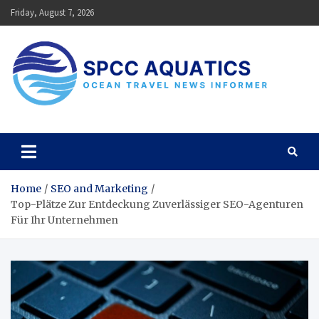
Skip
Friday, August 7, 2026
to
content
SPCC Aquatics
Ocean Travel News Informer
Home
SEO and Marketing
Top-Plätze Zur Entdeckung Zuverlässiger SEO-Agenturen
Für Ihr Unternehmen