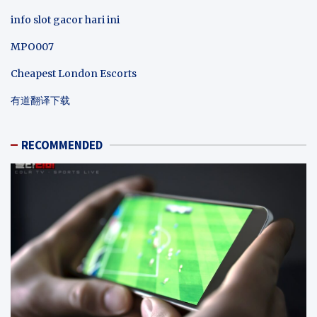
info slot gacor hari ini
MPO007
Cheapest London Escorts
有道翻译下载
RECOMMENDED