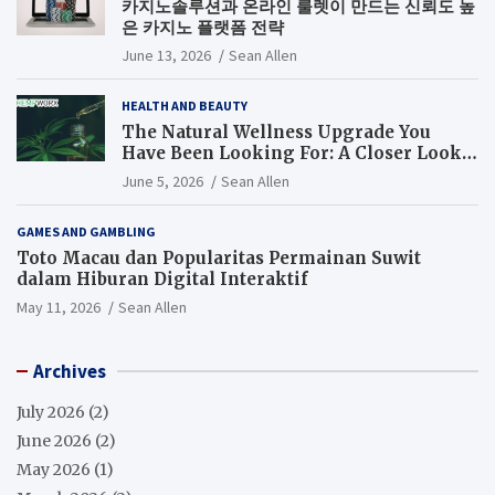
카지노솔루션과 온라인 룰렛이 만드는 신뢰도 높
은 카지노 플랫폼 전략
June 13, 2026
Sean Allen
HEALTH AND BEAUTY
The Natural Wellness Upgrade You
Have Been Looking For: A Closer Look
at CBD Oil
June 5, 2026
Sean Allen
GAMES AND GAMBLING
Toto Macau dan Popularitas Permainan Suwit
dalam Hiburan Digital Interaktif
May 11, 2026
Sean Allen
Archives
July 2026
(2)
June 2026
(2)
May 2026
(1)