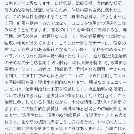
は患者ごとに異なります。口腔状態、治療目標、身体的な反応、
個人的な期待には違いがあるため、体験内容も自然に変わりま
す。この多様性を理解することで、将来の患者は、誰かとまった
く同じ結果を期待するのではなく、口コミを慎重かつ現実的に読
み取ることができます。 複数の口コミを全体的に確認すると、専
門性、対応の速さ、教育的なサポート、患者満足度などに関する
幅広い傾向が見えてきます。こうした一貫したテーマは、個別の
意見よりも意味のある指針となることが多く、治療を始める前に
バランスの取れた期待を持つ助けとなります。 透明性は矯正治療
の全過程で安心感を築く 透明性は、現代医療を特徴づける重要な
要素の一つです。患者は、治療目標、予想される期間、考えられ
る制限、治療中に求められる責任について、率直に説明してくれ
る医療機関を高く評価する傾向があります。 明確なコミュニケー
ションは、治療開始前の不安を軽減します。矯正治療の各段階に
ついて理解できれば、患者は単に指示に従うだけではなく、自ら
治療に参加していると感じながら、十分な情報に基づいて判断で
きます。この協力的な姿勢は、歯科医師と患者との信頼関係を強
めます。 透明性には、現実的な治療見通しを説明することも含ま
れます。歯や顎の状態は患者ごとに異なるため、すべての人にま
ったく同じ結果を約束できる矯正治療はありません。予想される