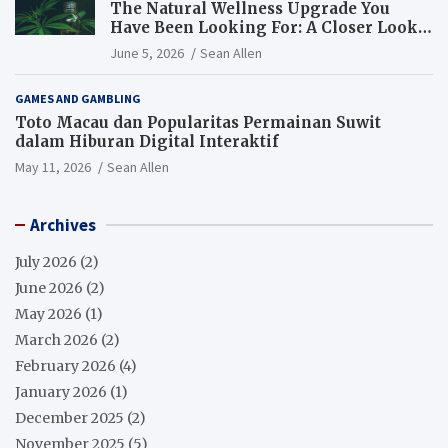
The Natural Wellness Upgrade You
Have Been Looking For: A Closer Look
at CBD Oil
June 5, 2026
Sean Allen
GAMES AND GAMBLING
Toto Macau dan Popularitas Permainan Suwit
dalam Hiburan Digital Interaktif
May 11, 2026
Sean Allen
Archives
July 2026
(2)
June 2026
(2)
May 2026
(1)
March 2026
(2)
February 2026
(4)
January 2026
(1)
December 2025
(2)
November 2025
(5)