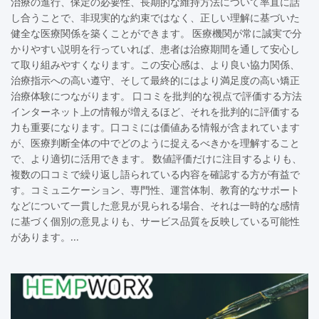
治療の進行、保定の必要性、長期的な維持方法について率直に話
し合うことで、非現実的な約束ではなく、正しい理解に基づいた
健全な医療関係を築くことができます。 医療機関が常に誠実で分
かりやすい説明を行っていれば、患者は治療期間を通して安心し
て取り組みやすくなります。この安心感は、より良い協力関係、
治療指示への高い遵守、そして最終的にはより満足度の高い矯正
治療体験につながります。 口コミを批判的な視点で評価する方法
インターネット上の情報が増えるほど、それを批判的に評価する
力も重要になります。口コミには価値ある情報が含まれています
が、医療判断全体の中でどのように捉えるべきかを理解すること
で、より適切に活用できます。 数値評価だけに注目するよりも、
複数の口コミで繰り返し語られている内容を確認する方が有益で
す。コミュニケーション、専門性、運営体制、教育的なサポート
などについて一貫した意見が見られる場合、それは一時的な感情
に基づく個別の意見よりも、サービス品質を反映している可能性
があります。…