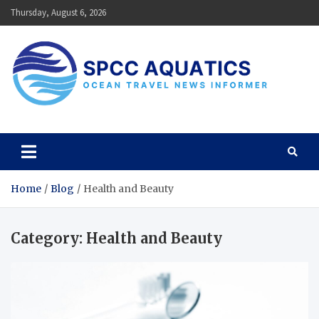
Skip
Thursday, August 6, 2026
to
content
SPCC Aquatics
Ocean Travel News Informer
Home
Blog
Health and Beauty
Category:
Health and Beauty