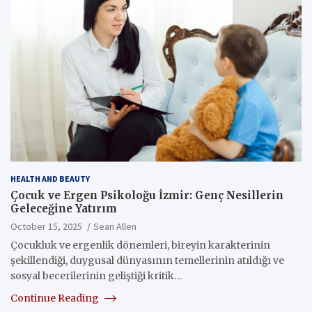
HEALTH AND BEAUTY
Çocuk ve Ergen Psikoloğu İzmir: Genç Nesillerin
Geleceğine Yatırım
October 15, 2025
Sean Allen
Çocukluk ve ergenlik dönemleri, bireyin karakterinin
şekillendiği, duygusal dünyasının temellerinin atıldığı ve
sosyal becerilerinin geliştiği kritik…
Continue Reading