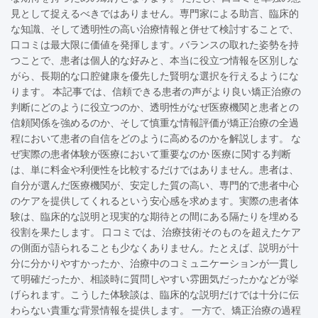
見として捉えるべきではありません。専門家による助言、臨床的
な知識、そして透明性の高い治療情報と併せて検討することで、
口コミは最大限に価値を発揮します。バランスの取れた姿勢を持
つことで、患者は個人的な好みと、本当に役立つ情報を区別しな
がら、長期的な口腔健康を優先した賢明な選択を行えるようにな
ります。 本記事では、信頼できる患者の声がより良い矯正治療の
判断にどのように役立つのか、透明性がなぜ医療機関と患者との
信頼関係を強めるのか、そして慎重な情報評価が矯正治療の全過
程において患者の自信をどのように高めるのかを解説します。 な
ぜ実際の患者体験が医療において重要なのか 医療に関する判断
は、単に料金や利便性を比較するだけではありません。患者は、
自分が選んだ医療機関が、安定した質の高い、専門的で患者中心
のケアを提供してくれるという安心感を求めます。実際の患者体
験は、臨床的な説明と現実的な期待との間にある隔たりを埋める
役割を果たします。 口コミでは、治療技術そのものを超えたケア
の側面が語られることも少なくありません。たとえば、説明が十
分に分かりやすかったか、治療中のコミュニケーションが一貫し
て明確だったか、相談時に質問しやすい雰囲気だったかなどが挙
げられます。こうした体験談は、臨床的な説明だけでは十分に伝
わらない貴重な背景情報を提供します。 一方で、矯正治療の過程