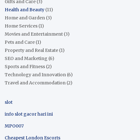
Gifts and Care
(3)
Health and Beauty
(11)
Home and Garden
(3)
Home Services
(1)
Movies and Entertainment
(3)
Pets and Care
(1)
Property and Real Estate
(1)
SEO and Marketing
(6)
Sports and Fitness
(2)
Technology and Innovation
(6)
Travel and Accommodation
(2)
slot
info slot gacor hari ini
MPO007
Cheapest London Escorts