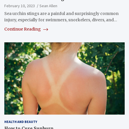
February 10, 2023
Sean Allen
Sea urchin stings are a painful and surprisingly common
injury, especially for swimmers, snorkelers, divers, and…
Continue Reading
HEALTH AND BEAUTY
How to Cure Sunburn